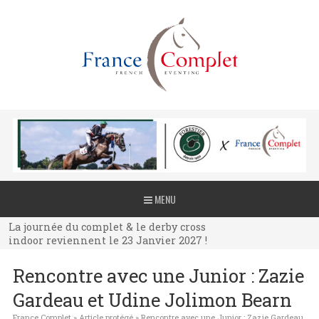
La journée du complet & le derby cross
MENU
indoor reviennent le 23 Janvier 2027 !
La journée du complet & le derby cross
indoor reviennent le 23 Janvier 2027 !
La journée du complet & le derby cross
Rencontre avec une Junior : Zazie
indoor reviennent le 23 Janvier 2027 !
Gardeau et Udine Jolimon Bearn
France Complet
»
Article protégé
»
Rencontre avec une Junior : Zazie Gardeau