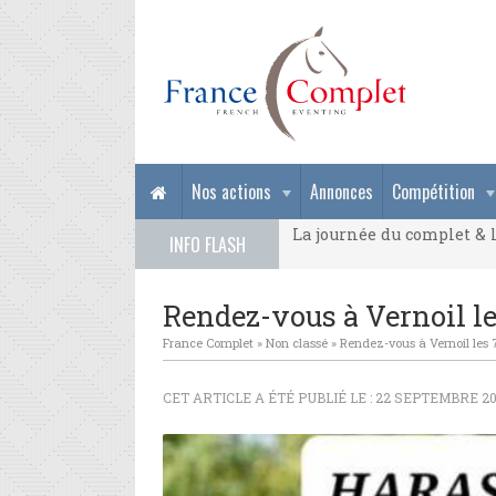
La journée du complet & l
Nos actions
Annonces
Compétition
La journée du complet & l
INFO FLASH
La journée du complet & l
Rendez-vous à Vernoil les
France Complet
»
Non classé
»
Rendez-vous à Vernoil les 7
CET ARTICLE A ÉTÉ PUBLIÉ LE : 22 SEPTEMBRE 20