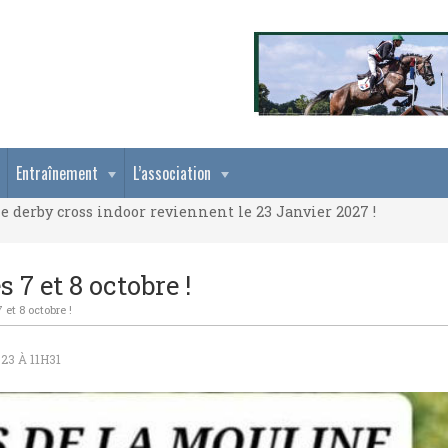
e derby cross indoor reviennent le 23 Janvier 2027 !
Entraînement
L’association
e derby cross indoor reviennent le 23 Janvier 2027 !
e derby cross indoor reviennent le 23 Janvier 2027 !
 7 et 8 octobre !
 et 8 octobre !
23 À 11H31