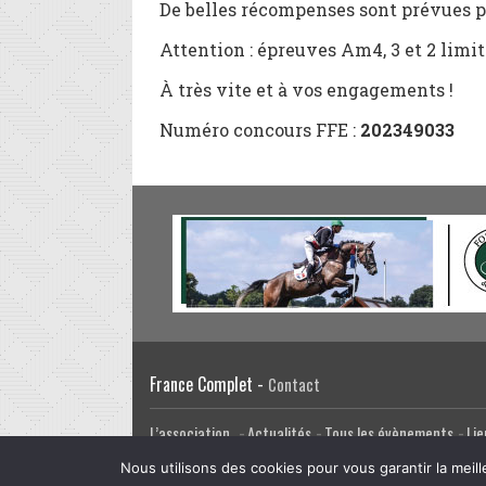
De belles récompenses sont prévues p
Attention : épreuves Am4, 3 et 2 limit
À très vite et à vos engagements !
Numéro concours FFE :
202349033
France Complet -
Contact
L’association
Actualités
Tous les évènements
Lie
Facebook
Twitter
Email
Google Plus
CRÉATION DU SITE INTERNET
Nous utilisons des cookies pour vous garantir la meill