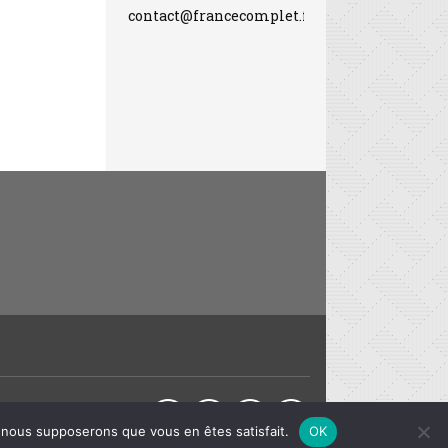
contact@francecomplet.fr
Partager sur :
e, nous supposerons que vous en êtes satisfait.
OK