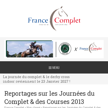
La journée du complet & le derby cross
MENU
indoor reviennent le 23 Janvier 2027 !
La journée du complet & le derby cross
indoor reviennent le 23 Janvier 2027 !
La journée du complet & le derby cross
Reportages sur les Journées du
indoor reviennent le 23 Janvier 2027 !
Complet & des Courses 2013
France Complet
»
Non classé
»
Reportages sur les Journées du Complet & des