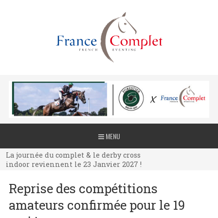
La journée du complet & le derby cross
MENU
indoor reviennent le 23 Janvier 2027 !
La journée du complet & le derby cross
indoor reviennent le 23 Janvier 2027 !
La journée du complet & le derby cross
Reprise des compétitions
indoor reviennent le 23 Janvier 2027 !
amateurs confirmée pour le 19