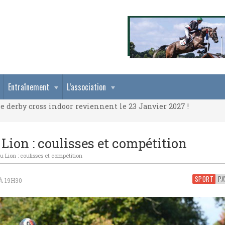
e derby cross indoor reviennent le 23 Janvier 2027 !
Entraînement
L’association
e derby cross indoor reviennent le 23 Janvier 2027 !
e derby cross indoor reviennent le 23 Janvier 2027 !
Lion : coulisses et compétition
u Lion : coulisses et compétition
SPORT
À 19H30