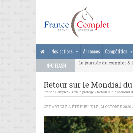
La journée du complet & l
Nos actions
Annonces
Compétition
La journée du complet & l
INFO FLASH
La journée du complet & l
Retour sur le Mondial du 
France Complet
»
Article protégé
»
Retour sur le Mondial d
CET ARTICLE A ÉTÉ PUBLIÉ LE : 21 OCTOBRE 2020 