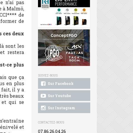
e n’ai pas
e à Malmö,
CCI**** de
 former de
s ces deux
là sont les
et restera
st-ce plus
SUIVEZ-NOUS
rais que ça
us en plus
Sur Facebook
ait, il y a
très beaux
Sur Youtube
 et qui se
Sur Instagram
 s’entraîne
CONTACTEZ-NOUS
dénivelé et
07.86.26.04.26