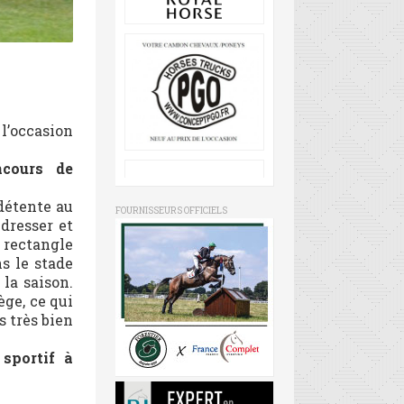
l’occasion
cours de
 détente au
FOURNISSEURS OFFICIELS
edresser et
 rectangle
s le stade
la saison.
ège, ce qui
s très bien
sportif à