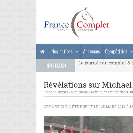
La journée du complet & l
Nos actions
Annonces
Compétition
La journée du complet & l
INFO FLASH
La journée du complet & l
Révélations sur Michae
France Complet
»
Non classé
»
Révélations sur Michael J
CET ARTICLE A ÉTÉ PUBLIÉ LE : 25 MARS 2013 À 1