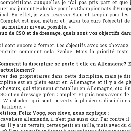
compétitions auxquelles je n’ai pas pris part et que j
éparer ma jument Halunke pour les Championnats d’Europ
ipal. En effet, je vais réserver Sam et Leopin pour les 
Complet est mon métier et j’aurai toujours l’objectif de
u meilleur niveau possible. »
x de CSO et de dressage, quels sont vos objectifs dan
i sont encore à former. Les objectifs avec ces chevaux 
ensuite comment cela évolue. Mais la priorité reste 
 Comment la discipline se porte-t-elle en Allemagne? E
s actuellement?
uver des propriétaires dans cette discipline, mais je di
scipline est en plein essor en Allemagne et il y a de pl
hevaux, qui viennent s’installer en Allemagne, etc. En f
O et en dressage qu’en Complet. Et puis nous avons de 
Wiesbaden qui sont ouverts à plusieurs disciplines
a filière. »
tition, Félix Vogg, son élève, nous explique :
avaliers allemands, il n’est pas aussi dur. Par contre il
 Il y a un terrain, certes petit en taille, mais avec du 