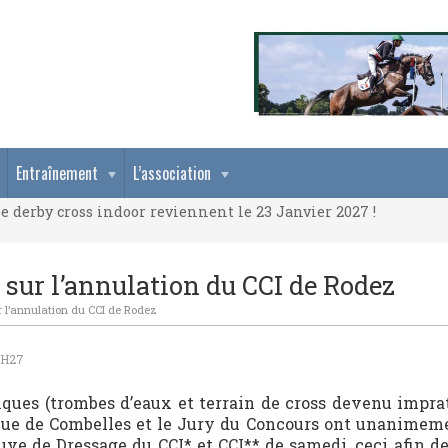
e derby cross indoor reviennent le 23 Janvier 2027 !
Entraînement
L’association
e derby cross indoor reviennent le 23 Janvier 2027 !
e derby cross indoor reviennent le 23 Janvier 2027 !
 sur l’annulation du CCI de Rodez
ur l’annulation du CCI de Rodez
6H27
ques (trombes d’eaux et terrain de cross devenu imprati
que de Combelles et le Jury du Concours ont unanimem
uve de Dressage du CCI* et CCI** de samedi, ceci afin d