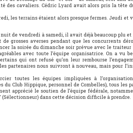
é des cavaliers. Cédric Lyard avait alors pris la tête d
credi, les terrains étaient alors presque fermes. Jeudi et v
a nuit de vendredi à samedi, il avait déjà beaucoup plu et 
it de grosses averses pendant que les concurrents déro
cer la soirée du dimanche soir prévue avec le traiteur
s agréables avec toute l’équipe organisatrice. On a vu b
rtains qui ont refusé qu’on leur rembourse l’engage
s partenaires nous suivront à nouveau, mais pour l’ins
cier toutes les équipes impliquées à l’organisatio
s du Club Hippique, personnel de Combelles), tous les pa
ement apprécié le soutien de l’équipe fédérale, notamm
électionneur) dans cette décision difficile à prendre.