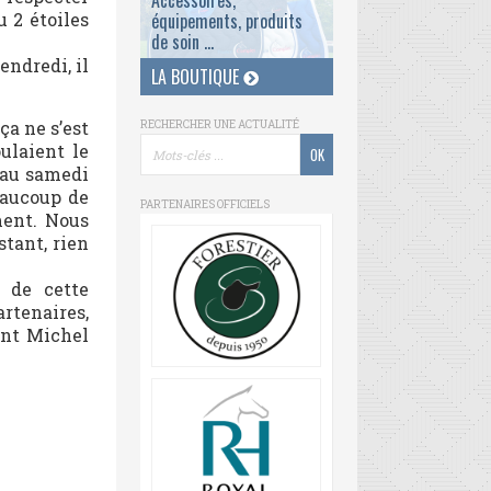
Accessoires,
u 2 étoiles
équipements, produits
de soin ...
endredi, il
LA BOUTIQUE
ça ne s’est
RECHERCHER UNE ACTUALITÉ
ulaient le
 au samedi
eaucoup de
PARTENAIRES OFFICIELS
ment. Nous
tant, rien
n de cette
rtenaires,
ent Michel