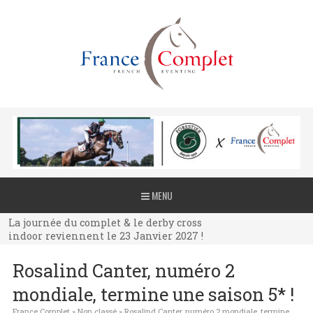
La journée du complet & le derby cross
MENU
indoor reviennent le 23 Janvier 2027 !
La journée du complet & le derby cross
indoor reviennent le 23 Janvier 2027 !
La journée du complet & le derby cross
Rosalind Canter, numéro 2
indoor reviennent le 23 Janvier 2027 !
mondiale, termine une saison 5* !
France Complet
»
Non classé
»
Rosalind Canter, numéro 2 mondiale, termine