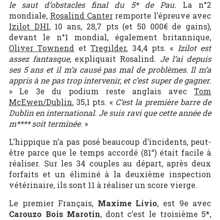
le saut d’obstacles final du 5* de Pau.
La n°2
mondiale,
Rosalind Canter
remporte l’épreuve avec
Izilot DHI
, 10 ans, 28,7 pts (et 50 000€ de gains),
devant le n°1 mondial, également britannique,
Oliver Townend
et
Tregilder
, 34,4 pts. «
Izilot est
assez fantasque,
expliquait Rosalind.
Je l’ai depuis
ses 5 ans et il m’a causé pas mal de problèmes. Il m’a
appris à ne pas trop intervenir, et c’est super de gagner.
» Le 3e du podium reste anglais avec
Tom
McEwen/Dublin
, 35,1 pts. «
C’est la première barre de
Dublin en international. Je suis ravi que cette année de
m**** soit terminée
. »
L’hippique n’a pas posé beaucoup d’incidents, peut-
être parce que le temps accordé (81“) était facile à
réaliser. Sur les 34 couples au départ, après deux
forfaits et un éliminé à la deuxième inspection
vétérinaire, ils sont 11 à réaliser un score vierge.
Le premier Français,
Maxime Livio
, est 9e avec
Carouzo Bois Marotin
, dont c’est le troisième 5*,