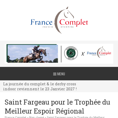
La journée du complet & le derby cross
MENU
indoor reviennent le 23 Janvier 2027 !
La journée du complet & le derby cross
indoor reviennent le 23 Janvier 2027 !
La journée du complet & le derby cross
Saint Fargeau pour le Trophée du
indoor reviennent le 23 Janvier 2027 !
Meilleur Espoir Régional
France Complet
»
Non classé
»
Saint Fargeau pour le Trophée du Meilleur