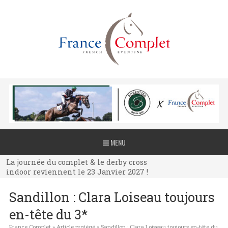
La journée du complet & le derby cross
MENU
indoor reviennent le 23 Janvier 2027 !
La journée du complet & le derby cross
indoor reviennent le 23 Janvier 2027 !
La journée du complet & le derby cross
Sandillon : Clara Loiseau toujours
indoor reviennent le 23 Janvier 2027 !
en-tête du 3*
France Complet
»
Article protégé
»
Sandillon : Clara Loiseau toujours en-tête du