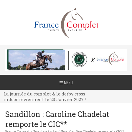
La journée du complet & le derby cross
MENU
indoor reviennent le 23 Janvier 2027 !
La journée du complet & le derby cross
indoor reviennent le 23 Janvier 2027 !
La journée du complet & le derby cross
Sandillon : Caroline Chadelat
indoor reviennent le 23 Janvier 2027 !
remporte le CIC**
France Complet
»
Non classé
»
Sandillon : Caroline Chadelat remporte le CIC**