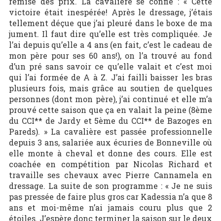
remise des prix. La cavalière se confie : « Cette
victoire était inespérée! Après le dressage, j’étais
tellement déçue que j’ai pleuré dans le boxe de ma
jument. Il faut dire qu’elle est très compliquée. Je
l’ai depuis qu’elle a 4 ans (en fait, c’est le cadeau de
mon père pour ses 60 ans!), on l’a trouvé au fond
d’un pré sans savoir ce qu’elle valait et c’est moi
qui l’ai formée de A à Z. J’ai failli baisser les bras
plusieurs fois, mais grâce au soutien de quelques
personnes (dont mon père), j’ai continué et elle m’a
prouvé cette saison que ça en valait la peine (8ème
du CCI** de Jardy et 5ème du CCI** de Bazoges en
Pareds). » La cavalière est passée professionnelle
depuis 3 ans, salariée aux écuries de Bonneville où
elle monte à cheval et donne des cours. Elle est
coachée en compétition par Nicolas Richard et
travaille ses chevaux avec Pierre Cannamela en
dressage. La suite de son programme : « Je ne suis
pas pressée de faire plus gros car Kadessia n’a que 8
ans et moi-même n’ai jamais couru plus que 2
étoiles. J’espère donc terminer la saison sur le deux