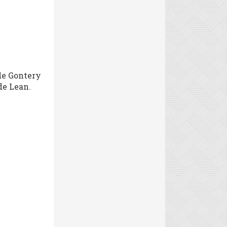
de Gontery
de Lean.