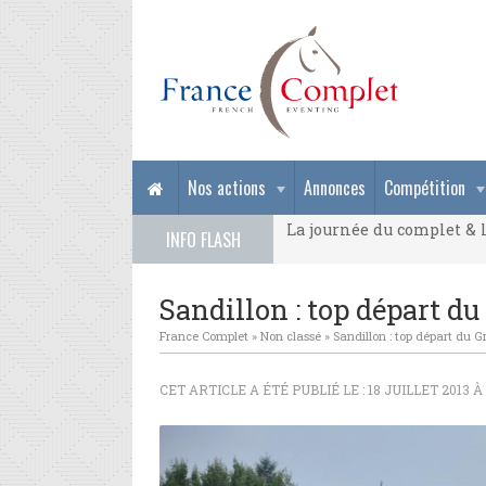
La journée du complet & l
Nos actions
Annonces
Compétition
La journée du complet & l
INFO FLASH
La journée du complet & l
Sandillon : top départ du
France Complet
»
Non classé
»
Sandillon : top départ du G
CET ARTICLE A ÉTÉ PUBLIÉ LE : 18 JUILLET 2013 À