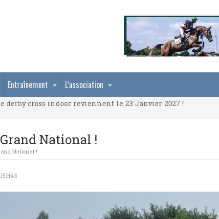
e derby cross indoor reviennent le 23 Janvier 2027 !
Entraînement
L’association
e derby cross indoor reviennent le 23 Janvier 2027 !
e derby cross indoor reviennent le 23 Janvier 2027 !
 Grand National !
rand National !
 15H46