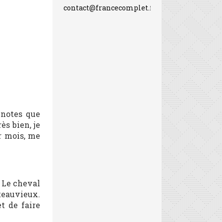
contact@francecomplet.fr
 notes que
ès bien, je
r mois, me
« Le cheval
teauvieux.
t de faire