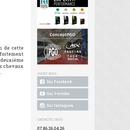
n de cette
 fortement
a deuxième
ois chevaux
.
SUIVEZ-NOUS
Sur Facebook
Sur Youtube
Sur Instagram
CONTACTEZ-NOUS
07.86.26.04.26