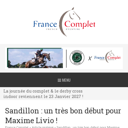
La journée du complet & le derby cross
MENU
indoor reviennent le 23 Janvier 2027 !
La journée du complet & le derby cross
indoor reviennent le 23 Janvier 2027 !
La journée du complet & le derby cross
Sandillon : un très bon début pour
indoor reviennent le 23 Janvier 2027 !
Maxime Livio !
France Complet
»
Article protégé
»
Sandillon : un très bon début pour Maxime