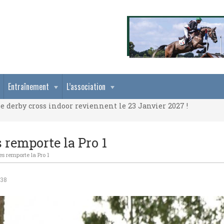
e derby cross indoor reviennent le 23 Janvier 2027 !
Entraînement
L’association
e derby cross indoor reviennent le 23 Janvier 2027 !
e derby cross indoor reviennent le 23 Janvier 2027 !
 remporte la Pro 1
s remporte la Pro 1
H38