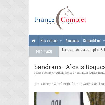
La journée du complet & l
Nos actions
Annonces
Compétition
La journée du complet & l
INFO FLASH
La journée du complet & l
Sandrans : Alexis Roques
France Complet
»
Article protégé
»
Sandrans : Alexis Roque
CET ARTICLE A ÉTÉ PUBLIÉ LE : 18 AOÛT 2015 À 9