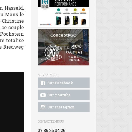
n Hasseld,
au Mans le
-Christine
 ce couple
a Pochstein
re totalise
lie Riedweg
SUIVEZ-NOUS
Sur Facebook
Sur Youtube
Sur Instagram
CONTACTEZ-NOUS
07.86.26.04.26