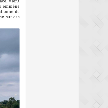
lace. Vient
ous emmène
allonné de
rme sur ces