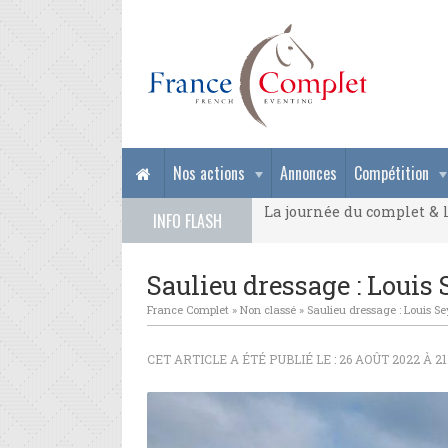
La journée du complet & l
Nos actions
Annonces
Compétition
La journée du complet & l
INFO FLASH
La journée du complet & l
Saulieu dressage : Louis 
France Complet
»
Non classé
»
Saulieu dressage : Louis Se
CET ARTICLE A ÉTÉ PUBLIÉ LE : 26 AOÛT 2022 À 2