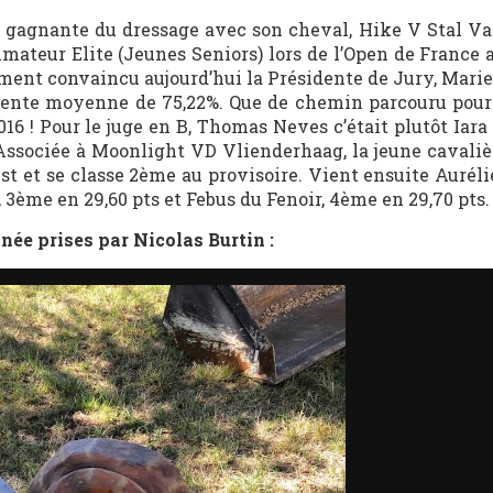
a gagnante du dressage avec son cheval, Hike V Stal Va
mateur Elite (Jeunes Seniors) lors de l’Open de France 
ment convaincu aujourd’hui la Présidente de Jury, Marie
cellente moyenne de 75,22%. Que de chemin parcouru pour
16 ! Pour le juge en B, Thomas Neves c’était plutôt Iar
 Associée à Moonlight VD Vlienderhaag, la jeune cavaliè
est et se classe 2ème au provisoire. Vient ensuite Auré
 3ème en 29,60 pts et Febus du Fenoir, 4ème en 29,70 pts.
née prises par Nicolas Burtin :