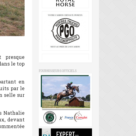
t presque
dans le top
FOURNISSEURS OFFICIELS
partant en
its par le
n selle sur
s Nathalie
ux, devant
 commentée