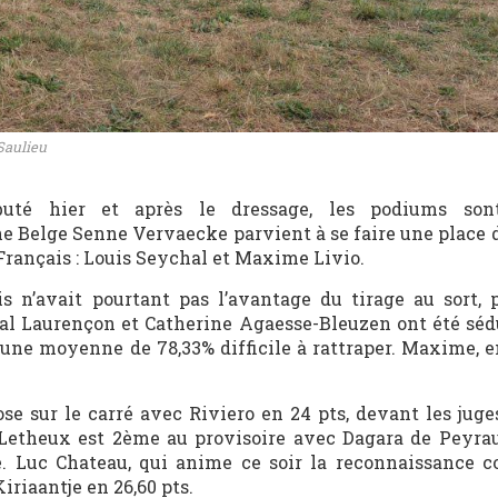
Saulieu
ébuté hier et après le dressage, les podiums son
ne Belge Senne Vervaecke parvient à se faire une place 
Français : Louis Seychal et Maxime Livio.
s n’avait pourtant pas l’avantage du tirage au sort, 
al Laurençon et Catherine Agaesse-Bleuzen ont été sédu
é une moyenne de 78,33% difficile à rattraper. Maxime, e
ose sur le carré avec Riviero en 24 pts, devant les juge
é Letheux est 2ème au provisoire avec Dagara de Peyra
e. Luc Chateau, qui anime ce soir la reconnaissance
riaantje en 26,60 pts.