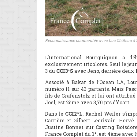
Reconnaissance commentée avec Luc Château à 
L’International Bourguignon a d
exclusivement tricolores. Seul le jeu
3 du
CCI3*S
avec Jeno, derrière deux 
Associé à Bakar de l’Ocean LA, Loui
numéro 11 sur 43 partants. Mais Pasc
fils de Grafenstolz et lui ont attribu
Joel, est 2ème avec 3,70 pts d’écart.
Dans le
CCI2*L
, Rachel Weiler s’imp
Carrière et Gilbert Lecrivain. Herv
Justine Bonnet sur Casting Boisdor
France Complet du 1*, est 4ème avec Ki