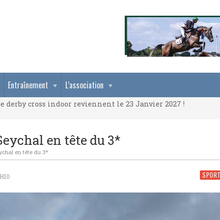
e derby cross indoor reviennent le 23 Janvier 2027 !
Entraînement
L’association
e derby cross indoor reviennent le 23 Janvier 2027 !
e derby cross indoor reviennent le 23 Janvier 2027 !
Seychal en tête du 3*
ychal en tête du 3*
SPOR
1H10