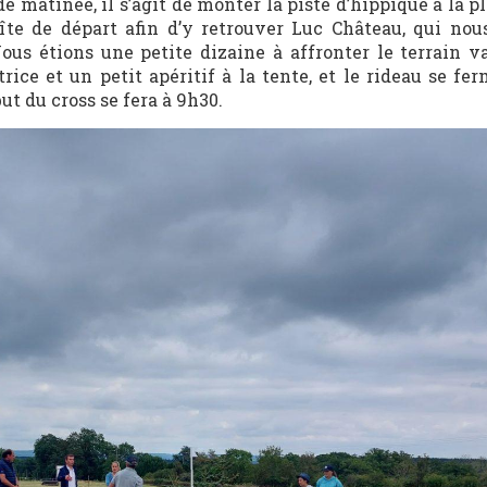
de matinée, il s’agit de monter la piste d’hippique à la p
oîte de départ afin d’y retrouver Luc Château, qui n
ous étions une petite dizaine à affronter le terrain v
ice et un petit apéritif à la tente, et le rideau se fe
ut du cross se fera à 9h30.