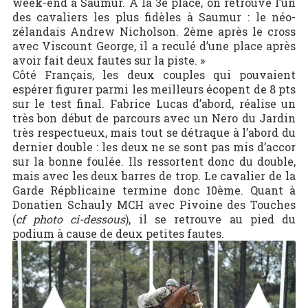
week-end à Saumur.
A la 3e place, on retrouve l’un
des cavaliers les plus fidèles à Saumur : le néo-
zélandais Andrew Nicholson. 2ème après le cross
avec Viscount George, il a reculé d’une place après
avoir fait deux fautes sur la piste. »
Côté Français, les deux couples qui pouvaient
espérer figurer parmi les meilleurs écopent de 8 pts
sur le test final. Fabrice Lucas d’abord, réalise un
très bon début de parcours avec un Nero du Jardin
très respectueux, mais tout se détraque à l’abord du
dernier double : les deux ne se sont pas mis d’accor
sur la bonne foulée. Ils ressortent donc du double,
mais avec les deux barres de trop. Le cavalier de la
Garde Répblicaine termine donc 10ème. Quant à
Donatien Schauly MCH avec Pivoine des Touches
(
cf photo ci-dessous
), il se retrouve au pied du
podium à cause de deux petites fautes.