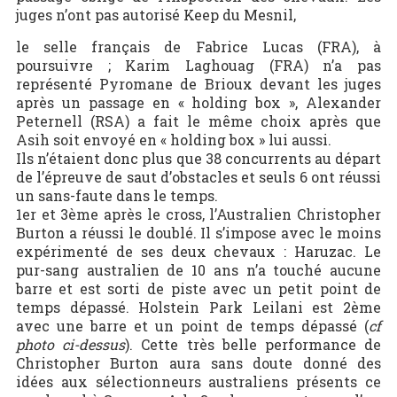
juges n’ont pas autorisé Keep du Mesnil,
le selle français de Fabrice Lucas (FRA), à
poursuivre ; Karim Laghouag (FRA) n’a pas
représenté Pyromane de Brioux devant les juges
après un passage en « holding box », Alexander
Peternell (RSA) a fait le même choix après que
Asih soit envoyé en « holding box » lui aussi.
Ils n’étaient donc plus que 38 concurrents au départ
de l’épreuve de saut d’obstacles et seuls 6 ont réussi
un sans-faute dans le temps.
1er et 3ème après le cross, l’Australien Christopher
Burton a réussi le doublé. Il s’impose avec le moins
expérimenté de ses deux chevaux : Haruzac. Le
pur-sang australien de 10 ans n’a touché aucune
barre et est sorti de piste avec un petit point de
temps dépassé. Holstein Park Leilani est 2ème
avec une barre et un point de temps dépassé (
cf
photo ci-dessus
). Cette très belle performance de
Christopher Burton aura sans doute donné des
idées aux sélectionneurs australiens présents ce