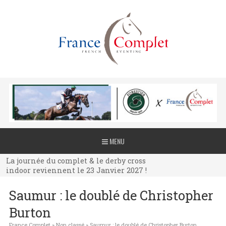
La journée du complet & le derby cross
MENU
indoor reviennent le 23 Janvier 2027 !
La journée du complet & le derby cross
indoor reviennent le 23 Janvier 2027 !
La journée du complet & le derby cross
Saumur : le doublé de Christopher
indoor reviennent le 23 Janvier 2027 !
Burton
France Complet
»
Non classé
»
Saumur : le doublé de Christopher Burton