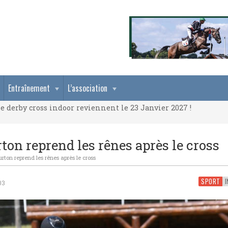
e derby cross indoor reviennent le 23 Janvier 2027 !
Entraînement
L’association
e derby cross indoor reviennent le 23 Janvier 2027 !
e derby cross indoor reviennent le 23 Janvier 2027 !
ton reprend les rênes après le cross
rton reprend les rênes après le cross
SPORT
I
03