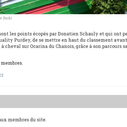
e Barki
 sont les points écopés par Donatien Schauly et qui ont p
Quality Purdey, de se mettre en haut du classement avan
, à cheval sur Ocarina du Chanois, grâce à son parcours s
x membres.
ci
 aux membres du site.