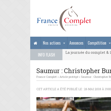
La journée du complet & l
Nos actions
Annonces
Compétition
La journée du complet & l
INFO FLASH
La journée du complet & l
Saumur : Christopher Bur
France Complet
»
Article protégé
»
Saumur : Christopher Bu
CET ARTICLE A ÉTÉ PUBLIÉ LE : 26 MAI 2018 À 19H