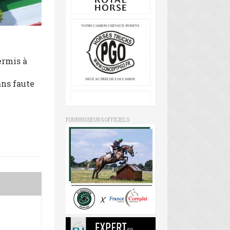
ermis à
t
ans faute
FOURNISSEURS OFFICIELS