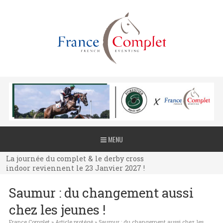
La journée du complet & le derby cross
MENU
indoor reviennent le 23 Janvier 2027 !
La journée du complet & le derby cross
indoor reviennent le 23 Janvier 2027 !
La journée du complet & le derby cross
Saumur : du changement aussi
indoor reviennent le 23 Janvier 2027 !
chez les jeunes !
France Complet
»
Article protégé
»
Saumur : du changement aussi chez les