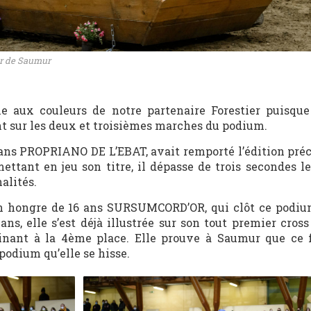
or de Saumur
e aux couleurs de notre partenaire Forestier puisque
 sur les deux et troisièmes marches du podium.
19 ans PROPRIANO DE L’EBAT, avait remporté l’édition pré
ttant en jeu son titre, il dépasse de trois secondes l
alités.
son hongre de 16 ans SURSUMCORD’OR, qui clôt ce podi
ns, elle s’est déjà illustrée sur son tout premier cros
nant à la 4
ème
place. Elle prouve à Saumur que ce 
e podium qu’elle se hisse.