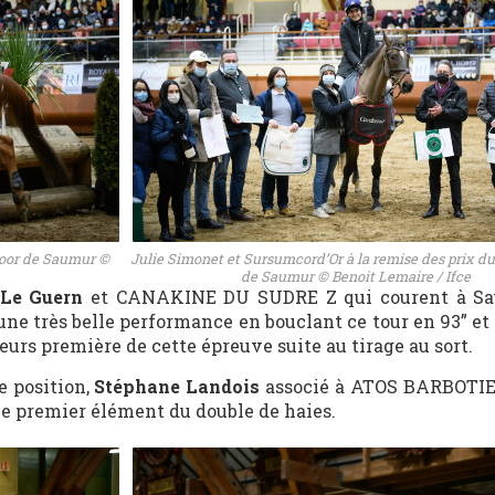
door de Saumur ©
Julie Simonet et Sursumcord’Or à la remise des prix du
de Saumur © Benoit Lemaire / Ifce
 Le Guern
et CANAKINE DU SUDRE Z qui courent à Sa
une très belle performance en bouclant ce tour en 93” et
leurs première de cette épreuve suite au tirage au sort.
e
position,
Stéphane Landois
associé à ATOS BARBOTIE
 le premier élément du double de haies.