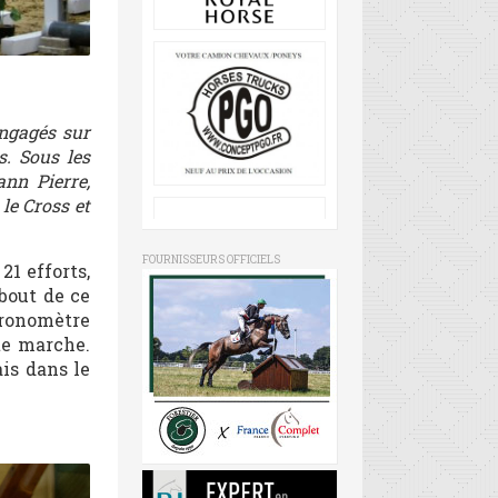
engagés sur
s. Sous les
nn Pierre,
le Cross et
FOURNISSEURS OFFICIELS
21 efforts,
 bout de ce
hronomètre
te marche.
is dans le