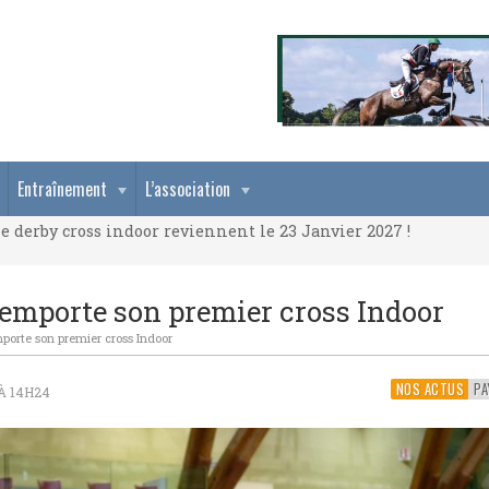
e derby cross indoor reviennent le 23 Janvier 2027 !
Entraînement
L’association
e derby cross indoor reviennent le 23 Janvier 2027 !
e derby cross indoor reviennent le 23 Janvier 2027 !
emporte son premier cross Indoor
porte son premier cross Indoor
NOS ACTUS
 À 14H24