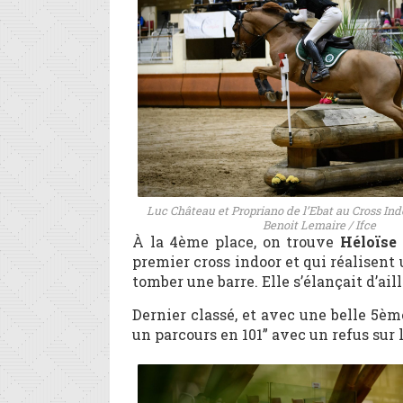
Luc Château et Propriano de l’Ebat au Cross In
Benoit Lemaire / Ifce
À la 4
ème
place, on trouve
Héloïse
premier cross indoor et qui réalisent 
tomber une barre. Elle s’élançait d’ail
Dernier classé, et avec une belle 5
èm
un parcours en 101” avec un refus sur