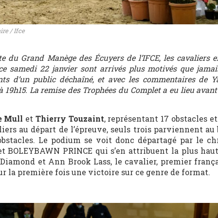
re / Ifce
te du Grand Manège des Écuyers de l’IFCE, les cavaliers 
e samedi 22 janvier sont arrivés plus motivés que jamai
ts d’un public déchaîné, et avec les commentaires de Ya
 à 19h15. La remise des Trophées du Complet a eu lieu avant 
e Mull
et
Thierry Touzaint
, représentant 17 obstacles et 
liers au départ de l’épreuve, seuls trois parviennent au
obstacles. Le podium se voit donc départagé par le c
t BOLEYBAWN PRINCE qui s’en attribuent la plus hau
Diamond et Ann Brook Lass, le cavalier, premier frança
r la première fois une victoire sur ce genre de format.