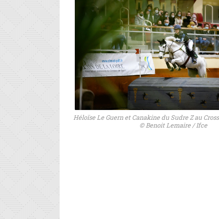
Héloïse Le Guern et Canakine du Sudre Z au Cros
© Benoit Lemaire / Ifce