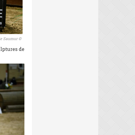
 de Saumur ©
ulptures de