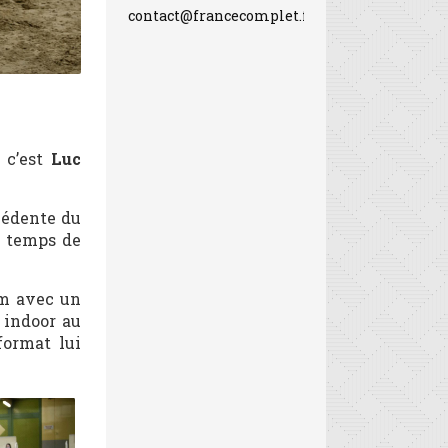
contact@francecomplet.fr
 c’est
Luc
cédente du
e temps de
um avec un
s indoor au
format lui