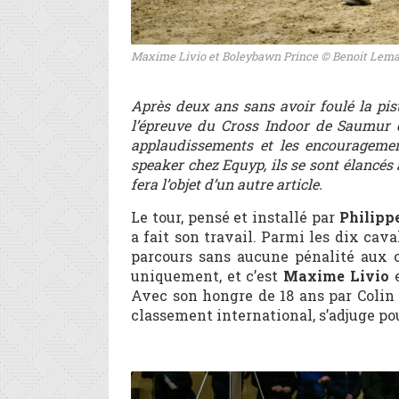
Maxime Livio et Boleybawn Prince © Benoit Lemai
Après deux ans sans avoir foulé la pis
l’épreuve du Cross Indoor de Saumur c
applaudissements et les encouragemen
speaker chez Equyp, ils se sont élancés
fera l’objet d’un autre article.
Le tour, pensé et installé par
Philipp
a fait son travail. Parmi les dix cava
parcours sans aucune pénalité aux 
uniquement, et c’est
Maxime Livio
e
Avec son hongre de 18 ans par Colin 
classement international, s’adjuge pou