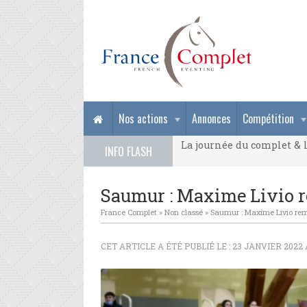
La journée du complet & l
Nos actions
Annonces
Compétition
La journée du complet & l
INFO FLASH
La journée du complet & l
Saumur : Maxime Livio r
France Complet
»
Non classé
»
Saumur : Maxime Livio rem
CET ARTICLE A ÉTÉ PUBLIÉ LE : 23 JANVIER 2022