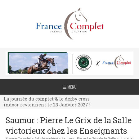
La journée du complet & le derby cross
MENU
indoor reviennent le 23 Janvier 2027 !
La journée du complet & le derby cross
indoor reviennent le 23 Janvier 2027 !
La journée du complet & le derby cross
Saumur : Pierre Le Grix de la Salle
indoor reviennent le 23 Janvier 2027 !
victorieux chez les Enseignants
France Complet
»
Article protégé
»
Saumur : Pierre Le Grix de la Salle victorieux