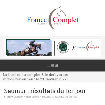
La journée du complet & le derby cross
MENU
indoor reviennent le 23 Janvier 2027 !
La journée du complet & le derby cross
indoor reviennent le 23 Janvier 2027 !
La journée du complet & le derby cross
Saumur : résultats du 1er jour
indoor reviennent le 23 Janvier 2027 !
France Complet
»
Non classé
»
Saumur : résultats du 1er jour