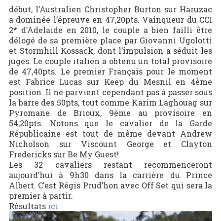
début, l’Australien Christopher Burton sur Haruzac
a dominée l’épreuve en 47,20pts. Vainqueur du CCI
2* d’Adelaide en 2010, le couple a bien failli être
délogé de sa première place par Giovanni Ugolotti
et Stormhill Kossack, dont l’impulsion a séduit les
juges. Le couple italien a obtenu un total provisoire
de 47,40pts. Le premier Français pour le moment
est Fabrice Lucas sur Keep du Mesnil en 4ème
position. Il ne parvient cependant pas à passer sous
la barre des 50pts, tout comme Karim Laghouag sur
Pyromane de Brioux, 9ème au provisoire en
54,20pts. Notons que le cavalier de la Garde
Républicaine est tout de même devant Andrew
Nicholson sur Viscount George et Clayton
Fredericks sur Be My Guest!
Les 32 cavaliers restant recommenceront
aujourd’hui à 9h30 dans la carrière du Prince
Albert. C’est Régis Prud’hon avec Off Set qui sera la
premier à partir.
Résultats
ici