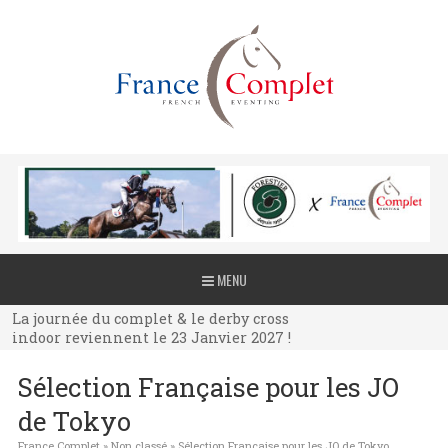
La journée du complet & le derby cross
MENU
indoor reviennent le 23 Janvier 2027 !
La journée du complet & le derby cross
indoor reviennent le 23 Janvier 2027 !
La journée du complet & le derby cross
Sélection Française pour les JO
indoor reviennent le 23 Janvier 2027 !
de Tokyo
France Complet
»
Non classé
»
Sélection Française pour les JO de Tokyo