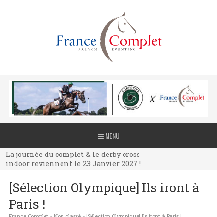
La journée du complet & le derby cross
MENU
indoor reviennent le 23 Janvier 2027 !
La journée du complet & le derby cross
indoor reviennent le 23 Janvier 2027 !
La journée du complet & le derby cross
[Sélection Olympique] Ils iront à
indoor reviennent le 23 Janvier 2027 !
Paris !
France Complet
»
Non classé
»
[Sélection Olympique] Ils iront à Paris !