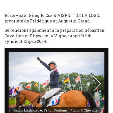
Réserviste : Gireg le Coz & AISPRIT DE LA LOGE,
propriété de Frédérique et Augustin Grand
Se rendront également à la préparation Sébastien
Cavaillon et Elipso de la Vigne, propriété du
syndicat Elipso 2024.
ki
Karim Laghouag et Triton Fontaine - Photo P. Chevalier
Ni