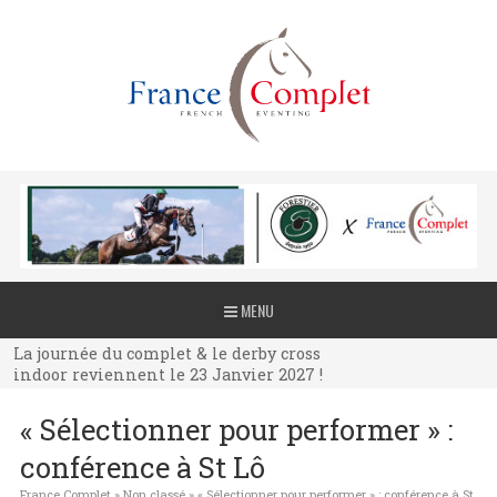
La journée du complet & le derby cross
MENU
indoor reviennent le 23 Janvier 2027 !
La journée du complet & le derby cross
indoor reviennent le 23 Janvier 2027 !
La journée du complet & le derby cross
« Sélectionner pour performer » :
indoor reviennent le 23 Janvier 2027 !
conférence à St Lô
France Complet
»
Non classé
»
« Sélectionner pour performer » : conférence à St