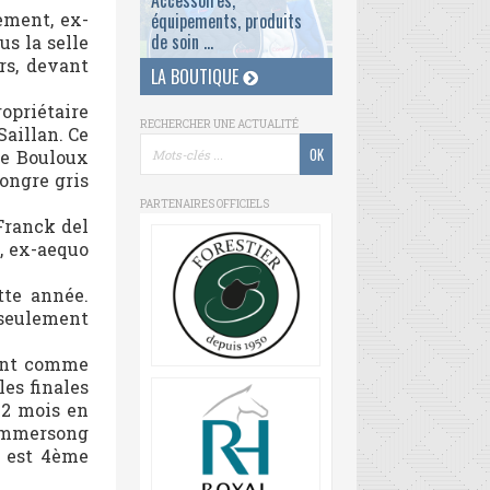
Accessoires,
ement, ex-
équipements, produits
de soin ...
us la selle
rs, devant
LA BOUTIQUE
ropriétaire
RECHERCHER UNE ACTUALITÉ
aillan. Ce
de Bouloux
hongre gris
PARTENAIRES OFFICIELS
 Franck del
t, ex-aequo
tte année.
 seulement
ent comme
les finales
r 2 mois en
Summersong
 est 4ème