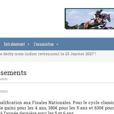
e derby cross indoor reviennent le 23 Janvier 2027 !
Entraînement
L’association
e derby cross indoor reviennent le 23 Janvier 2027 !
e derby cross indoor reviennent le 23 Janvier 2027 !
assements
ements
 5H03
alification aux Finales Nationales. Pour le cycle classi
e gains pour les 4 ans, 380€ pour les 5 ans et 630€ pour
 l’année dernière pour les 5 et 6 ans.