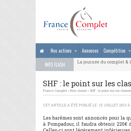
La journée du complet & l
Nos actions
Annonces
Compétition
La journée du complet & l
INFO FLASH
La journée du complet & l
SHF : le point sur les cl
France Complet
»
Non classé
»
SHF : le point sur les class
CET ARTICLE A ÉTÉ PUBLIÉ LE : 15 JUILLET 2013 À
Les barêmes sont annoncés pour la qu
à Pompadour, il faudra obtenir 220€ d
Celles-ci sont légèrement inférieures à