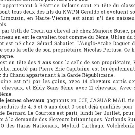
 appartenant à Béatrice Delouis sont en tête du class
u sont tous deux des fils du KWPN Geraldo et évoluent so
Limousin, en Haute-Vienne, est ainsi n°1 des naisseu
ois.
e par Uith de Coeur, un cheval né chez Marjorie Busac, p
nneau en est le cavalier, tout comme du 2ème, Uhlan du S
ot est né chez Gérard Sabatier. L’Anglo-Arabe Daguet 
 sous la selle de son propriétaire, Nicolas Pertusa. Ce 
gogne.
 est en tête des
4 ans
sous la selle de son propriétaire,
tiche, monté par Pierre Eric Capitaine, est 1er égalemen
tz du Chanu appartenant à la Garde Républicaine.
oine est n°1 par les gains, avec 14 chevaux sortis ce
8 chevaux, et Eddy Sans 3ème avec 11 chevaux. Avec
4ème.
 de jeunes chevaux
gagnants en CCE, JAGUAR MAIL ti
oduits de 4, 5 et 6 ans dont 9 sont déjà qualifiés pour 
de Bernard Le Courtois est parti, lundi 1er Juillet, pou
te à la demande des éleveurs britanniques. Yarlands 
O des Haras Nationaux, Mylord Carthago. Volchebnik