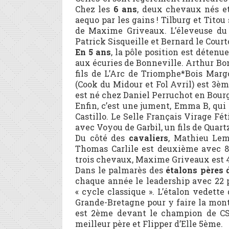
Chez les
6 ans
, deux chevaux nés et
aequo par les gains ! Tilburg et Tito
de Maxime Griveaux. L’éleveuse du 
Patrick Sisqueille et Bernard le Court
En 5 ans
, la pôle position est détenu
aux écuries de Bonneville. Arthur Bo
fils de L’Arc de Triomphe*Bois Marg
(Cook du Midour et Fol Avril) est 3ème
est né chez Daniel Perruchot en Bour
Enfin, c’est une jument, Emma B, qui
Castillo. Le Selle Français Virage Fé
avec Voyou de Garbil, un fils de Quar
Du côté des
cavaliers
, Mathieu Lem
Thomas Carlile est deuxième avec 
trois chevaux, Maxime Griveaux est 
Dans le palmarès des
étalons pères
chaque année le leadership avec 22 pr
« cycle classique ». L’étalon vedette 
Grande-Bretagne pour y faire la mon
est 2ème devant le champion de CS
meilleur père et Flipper d’Elle 5ème.