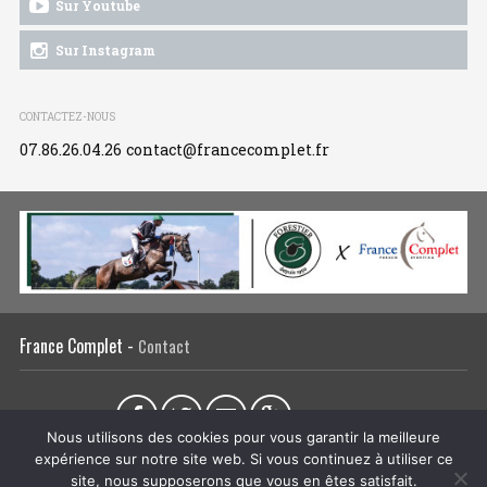
Sur Youtube
Sur Instagram
CONTACTEZ-NOUS
07.86.26.04.26
contact@francecomplet.fr
France Complet -
Contact
Partager sur :
Nous utilisons des cookies pour vous garantir la meilleure
expérience sur notre site web. Si vous continuez à utiliser ce
L’association
Actualités
Tous les évènements
Liens utiles
site, nous supposerons que vous en êtes satisfait.