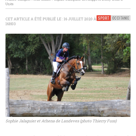
Uzès
SPORT
OCCITANIE
CET ARTICLE A ÉTÉ PUBLIÉ LE : 16 JUILLET 2020 À
16H03
Sophie Jalaguier et Athena de Landeves (photo Thierry Fuss)