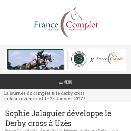
La journée du complet & le derby cross
MENU
indoor reviennent le 23 Janvier 2027 !
La journée du complet & le derby cross
indoor reviennent le 23 Janvier 2027 !
La journée du complet & le derby cross
Sophie Jalaguier développe le
indoor reviennent le 23 Janvier 2027 !
Derby cross à Uzès
France Complet
»
Non classé
»
Sophie Jalaguier développe le Derby cross à