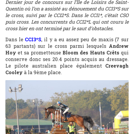
Dernier jour de concours sur l’Ile de Loisirs de Saint-
Quentin où l’on a assisté au dénouement du CCI3*S sur
le cross, suivi par le CCI2*S. Dans le CCI1*, c’était CSO
puis cross. Les concurrents du CCI2*L qui ont couru le
cross hier en ont terminé par le saut d’obstacles.
Dans le
CCI3*S
, il y a eu assez peu de maxis (7 sur
63 partants) sur le cross parmi lesquels
Andrew
Hoy
et sa prometteuse
Bloom des Hauts Crêts
qui
conserve donc ses 20.4 points acquis au dressage.
Le pilote australien place également
Creevagh
Cooley
à la 9ème place.