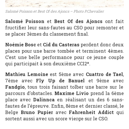
Salomé Poisson et Best Of des Ajoncs – Photo P.Chevalier
Salomé Poisson
et
Best Of des Ajoncs
ont fait
fructifier leur sans-fautes au CSO pour remonter et
se placer 3èmes du classement final.
Noémie Bosc
et
Cid du Casteras
perdent donc deux
places pour une barre tombée et terminent 4èmes.
C’est une belle performance pour ce jeune couple
qui participait à son deuxième CCI2*.
Mathieu Lemoine
est 5ème avec
Cuattro de Tael
,
7ème avec
Fly Up de Banuel
et 9ème avec
Fandgio
, tous trois faisant tolber une barre sur le
parcours d’obstacles.
Maxime Livio
prend la 6ème
place avec
Dalinnca
en réalisant un des 6 sans-
fautes de l’épreuve. Enfin, 8ème et dernier classé, le
Belge
Bruno Pupier
avec
Fahrenheit Addict
qui
sortent aussi avec un score vierge sur le CSO.