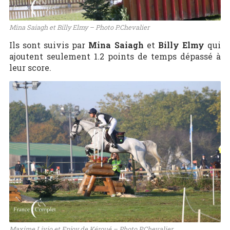
Mina Saiagh et Billy Elmy – Photo P.Chevalier
Ils sont suivis par
Mina Saiagh
et
Billy Elmy
qui
ajoutent seulement 1.2 points de temps dépassé à
leur score.
Maxime Livio et Enjoy de Kéroué – Photo P.Chevalier