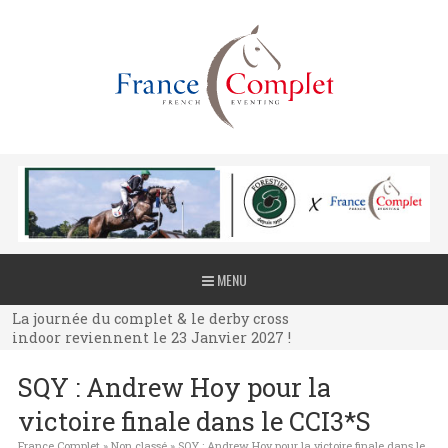
La journée du complet & le derby cross
MENU
indoor reviennent le 23 Janvier 2027 !
La journée du complet & le derby cross
indoor reviennent le 23 Janvier 2027 !
La journée du complet & le derby cross
SQY : Andrew Hoy pour la
indoor reviennent le 23 Janvier 2027 !
victoire finale dans le CCI3*S
France Complet
»
Non classé
»
SQY : Andrew Hoy pour la victoire finale dans le