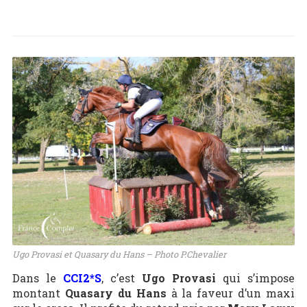
Ugo Provasi et Quasary du Hans – Photo P.Chevalier
Dans le
CCI2*S
, c’est
Ugo Provasi
qui s’impose
montant
Quasary du Hans
à la faveur d’un maxi