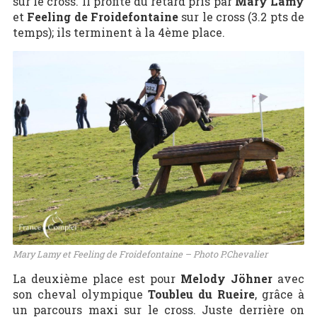
sur le cross. Il profite du retard pris par
Mary Lamy
et
Feeling de Froidefontaine
sur le cross (3.2 pts de
temps); ils terminent à la 4ème place.
Mary Lamy et Feeling de Froidefontaine – Photo P.Chevalier
La deuxième place est pour
Melody Jöhner
avec
son cheval olympique
Toubleu du Rueire
, grâce à
un parcours maxi sur le cross. Juste derrière on