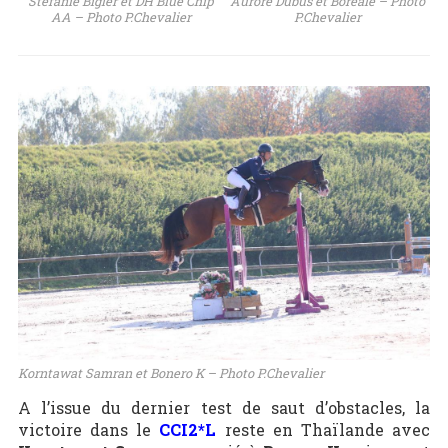
Stefanie Bigler et DH Blue Chip
Aurore Dubus et Boréale – Photo
AA – Photo P.Chevalier
P.Chevalier
Korntawat Samran et Bonero K – Photo P.Chevalier
A l’issue du dernier test de saut d’obstacles, la
victoire dans le
CCI2*L
reste en Thaïlande avec