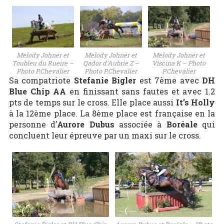
Melody Johner et
Melody Johner et
Melody Johner et
Toubleu du Rueire –
Qador d’Aubrie Z –
Viscina K – Photo
Photo P.Chevalier
Photo P.Chevalier
P.Chevalier
Sa compatriote
Stefanie Bigler
est 7ème avec
DH
Blue Chip AA
en finissant sans fautes et avec 1.2
pts de temps sur le cross. Elle place aussi
It’s Holly
à la 12ème place. La 8ème place est française en la
personne d’
Aurore Dubus
associée à
Boréale
qui
concluent leur épreuve par un maxi sur le cross.