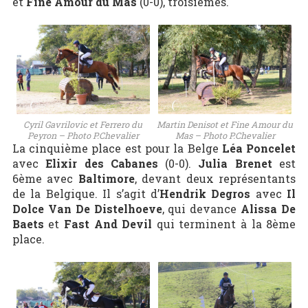
et
Fine Amour du Mas
(0-0), troisièmes.
Cyril Gavrilovic et Ferrero du
Martin Denisot et Fine Amour du
Peyron – Photo P.Chevalier
Mas – Photo P.Chevalier
La cinquième place est pour la Belge
Léa Poncelet
avec
Elixir des Cabanes
(0-0).
Julia Brenet
est
6ème avec
Baltimore
, devant deux représentants
de la Belgique. Il s’agit d’
Hendrik Degros
avec
Il
Dolce Van De Distelhoeve
, qui devance
Alissa De
Baets
et
Fast And Devil
qui terminent à la 8ème
place.