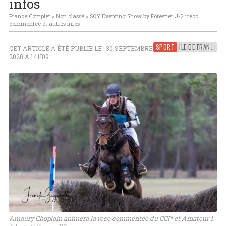
infos
France Complet
»
Non classé
»
SQY Eventing Show by Forestier J-2 : reco
commentée et autres infos
SPORT
ILE DE FRANCE
CET ARTICLE A ÉTÉ PUBLIÉ LE : 30 SEPTEMBRE
2020 À 14H09
Amaury Choplain animera la reco commentée du CCI* et Amateur 1