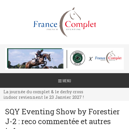
La journée du complet & le derby cross
MENU
indoor reviennent le 23 Janvier 2027 !
La journée du complet & le derby cross
indoor reviennent le 23 Janvier 2027 !
La journée du complet & le derby cross
SQY Eventing Show by Forestier
indoor reviennent le 23 Janvier 2027 !
J-2 : reco commentée et autres