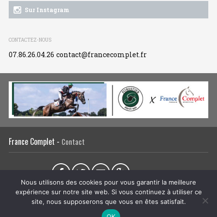
Sur Instagram
CONTACTEZ-NOUS
07.86.26.04.26
contact@francecomplet.fr
France Complet -
Contact
Partager sur :
Nous utilisons des cookies pour vous garantir la meilleure
expérience sur notre site web. Si vous continuez à utiliser ce
L’association
Actualités
Tous les évènements
Liens utiles
site, nous supposerons que vous en êtes satisfait.
Régie publicitaire
Plan du site
Mentions légales
OK