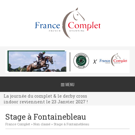
La journée du complet & le derby cross
MENU
indoor reviennent le 23 Janvier 2027 !
La journée du complet & le derby cross
indoor reviennent le 23 Janvier 2027 !
La journée du complet & le derby cross
Stage à Fontainebleau
indoor reviennent le 23 Janvier 2027 !
France Complet
»
Non classé
»
Stage à Fontainebleau