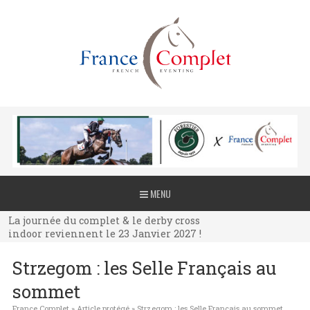
La journée du complet & le derby cross
MENU
indoor reviennent le 23 Janvier 2027 !
La journée du complet & le derby cross
indoor reviennent le 23 Janvier 2027 !
La journée du complet & le derby cross
Strzegom : les Selle Français au
indoor reviennent le 23 Janvier 2027 !
sommet
France Complet
»
Article protégé
»
Strzegom : les Selle Français au sommet