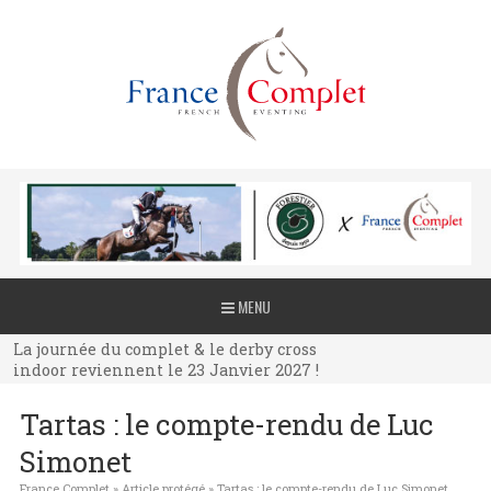
La journée du complet & le derby cross
MENU
indoor reviennent le 23 Janvier 2027 !
La journée du complet & le derby cross
indoor reviennent le 23 Janvier 2027 !
La journée du complet & le derby cross
Tartas : le compte-rendu de Luc
indoor reviennent le 23 Janvier 2027 !
Simonet
France Complet
»
Article protégé
»
Tartas : le compte-rendu de Luc Simonet