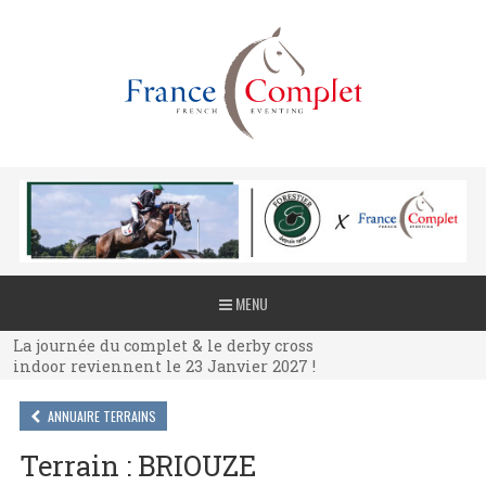
La journée du complet & le derby cross
MENU
indoor reviennent le 23 Janvier 2027 !
La journée du complet & le derby cross
indoor reviennent le 23 Janvier 2027 !
La journée du complet & le derby cross
indoor reviennent le 23 Janvier 2027 !
ANNUAIRE TERRAINS
Terrain : BRIOUZE