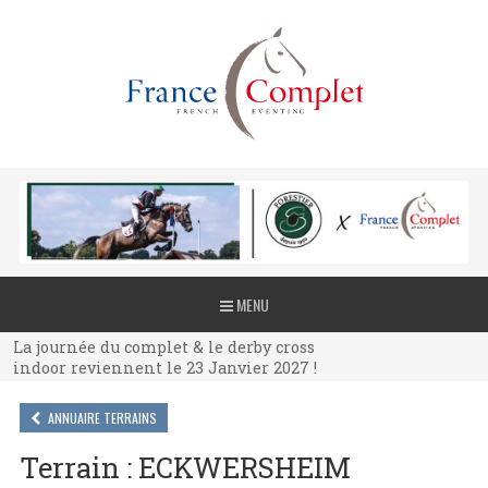
La journée du complet & le derby cross
MENU
indoor reviennent le 23 Janvier 2027 !
La journée du complet & le derby cross
indoor reviennent le 23 Janvier 2027 !
La journée du complet & le derby cross
indoor reviennent le 23 Janvier 2027 !
ANNUAIRE TERRAINS
Terrain : ECKWERSHEIM