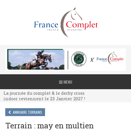
La journée du complet & le derby cross
MENU
indoor reviennent le 23 Janvier 2027 !
La journée du complet & le derby cross
indoor reviennent le 23 Janvier 2027 !
La journée du complet & le derby cross
indoor reviennent le 23 Janvier 2027 !
ANNUAIRE TERRAINS
Terrain : may en multien