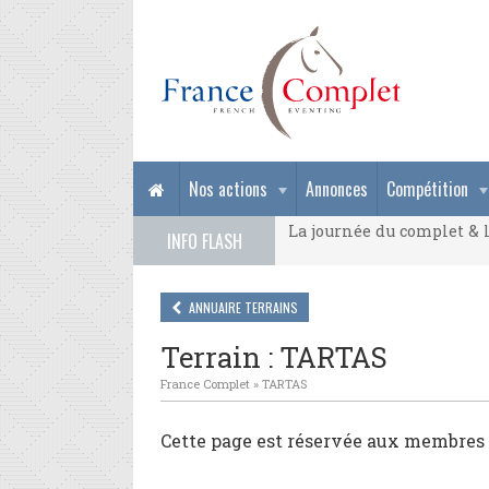
La journée du complet & l
Nos actions
Annonces
Compétition
La journée du complet & l
INFO FLASH
La journée du complet & l
ANNUAIRE TERRAINS
Terrain : TARTAS
France Complet
»
TARTAS
Cette page est réservée aux membres 