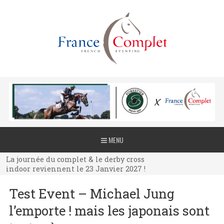
La journée du complet & le derby cross
MENU
indoor reviennent le 23 Janvier 2027 !
La journée du complet & le derby cross
indoor reviennent le 23 Janvier 2027 !
La journée du complet & le derby cross
Test Event – Michael Jung
indoor reviennent le 23 Janvier 2027 !
l’emporte ! mais les japonais sont