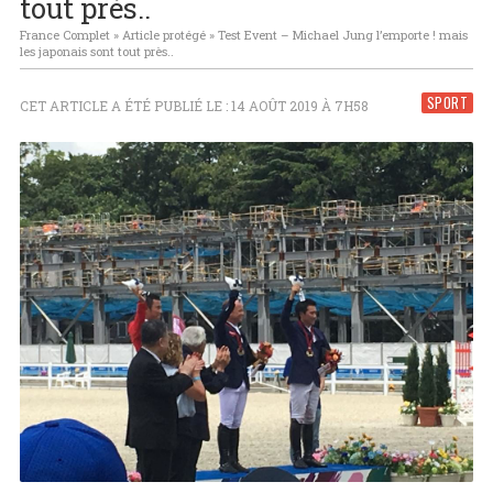
tout près..
France Complet
»
Article protégé
»
Test Event – Michael Jung l’emporte ! mais
les japonais sont tout près..
SPORT
CET ARTICLE A ÉTÉ PUBLIÉ LE : 14 AOÛT 2019 À 7H58