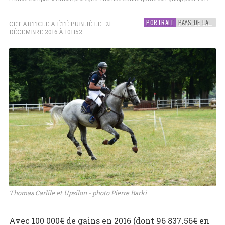
PORTRAIT
PAYS-DE-LA-LOIRE
CET ARTICLE A ÉTÉ PUBLIÉ LE : 21
DÉCEMBRE 2016 À 10H52
Thomas Carlile et Upsilon - photo Pierre Barki
Avec 100 000€ de gains en 2016 (dont 96 837.56€ en