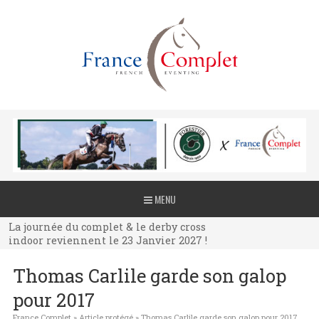
La journée du complet & le derby cross
MENU
indoor reviennent le 23 Janvier 2027 !
La journée du complet & le derby cross
indoor reviennent le 23 Janvier 2027 !
La journée du complet & le derby cross
Thomas Carlile garde son galop
indoor reviennent le 23 Janvier 2027 !
pour 2017
France Complet
»
Article protégé
»
Thomas Carlile garde son galop pour 2017