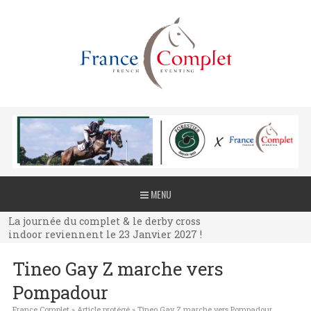
La journée du complet & le derby cross
MENU
indoor reviennent le 23 Janvier 2027 !
La journée du complet & le derby cross
indoor reviennent le 23 Janvier 2027 !
La journée du complet & le derby cross
Tineo Gay Z marche vers
indoor reviennent le 23 Janvier 2027 !
Pompadour
France Complet
»
Article protégé
»
Tineo Gay Z marche vers Pompadour