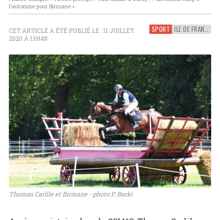
l’automne pour Birmane »
SPORT
ILE DE FRANCE
CET ARTICLE A ÉTÉ PUBLIÉ LE : 11 JUILLET
2020 À 13H48
Thomas Carlile et Birmane - photo P. Barki