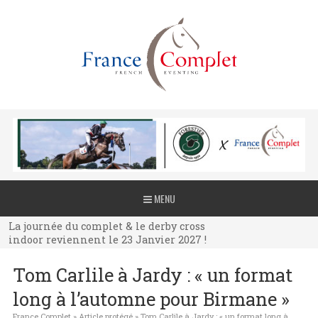
La journée du complet & le derby cross
MENU
indoor reviennent le 23 Janvier 2027 !
La journée du complet & le derby cross
indoor reviennent le 23 Janvier 2027 !
La journée du complet & le derby cross
Tom Carlile à Jardy : « un format
indoor reviennent le 23 Janvier 2027 !
long à l’automne pour Birmane »
France Complet
»
Article protégé
»
Tom Carlile à Jardy : « un format long à