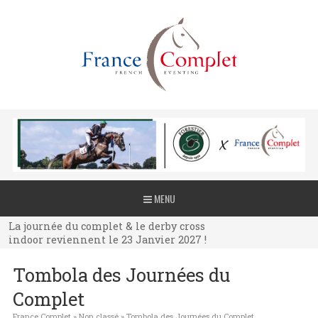
La journée du complet & le derby cross
MENU
indoor reviennent le 23 Janvier 2027 !
La journée du complet & le derby cross
indoor reviennent le 23 Janvier 2027 !
La journée du complet & le derby cross
Tombola des Journées du
indoor reviennent le 23 Janvier 2027 !
Complet
France Complet
»
Non classé
»
Tombola des Journées du Complet