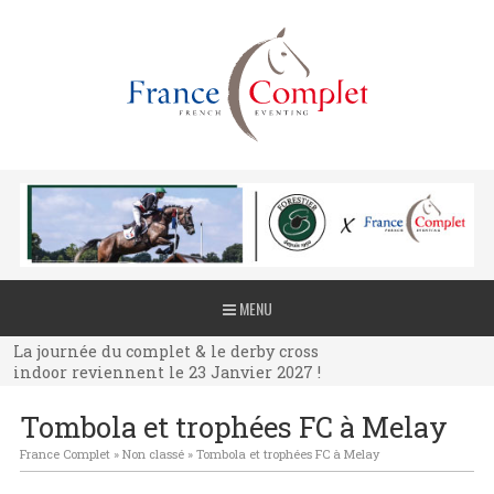
La journée du complet & le derby cross
MENU
indoor reviennent le 23 Janvier 2027 !
La journée du complet & le derby cross
indoor reviennent le 23 Janvier 2027 !
La journée du complet & le derby cross
Tombola et trophées FC à Melay
indoor reviennent le 23 Janvier 2027 !
France Complet
»
Non classé
»
Tombola et trophées FC à Melay