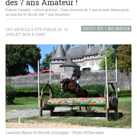
des 7 ans Amateur !
France Complet
»
Article protégé
»
Trois chevaux de 7 ans se sont démarqués
en mai sur le Circuit des 7 ans Amateur !
CIRCUIT DES 7 ANS AMATEUR
CET ARTICLE A ÉTÉ PUBLIÉ LE : 10
JUILLET 2024 À 13H01
Laurine Dijoux & Hétoile d'Amigny - Photo P.Chevalier