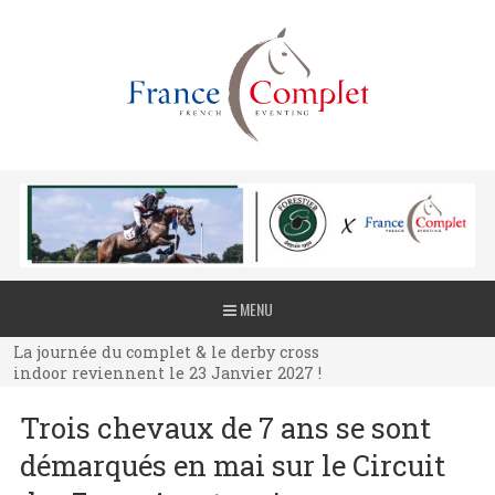
La journée du complet & le derby cross
MENU
indoor reviennent le 23 Janvier 2027 !
La journée du complet & le derby cross
indoor reviennent le 23 Janvier 2027 !
La journée du complet & le derby cross
Trois chevaux de 7 ans se sont
indoor reviennent le 23 Janvier 2027 !
démarqués en mai sur le Circuit