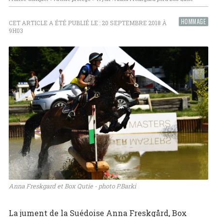
HOMMAGE
CET ARTICLE A ÉTÉ PUBLIÉ LE : 20 SEPTEMBRE 2018 À
9H03
Anna Freskgard et Box Qutie - photo P.Barki
La jument de la Suédoise Anna Freskgård, Box