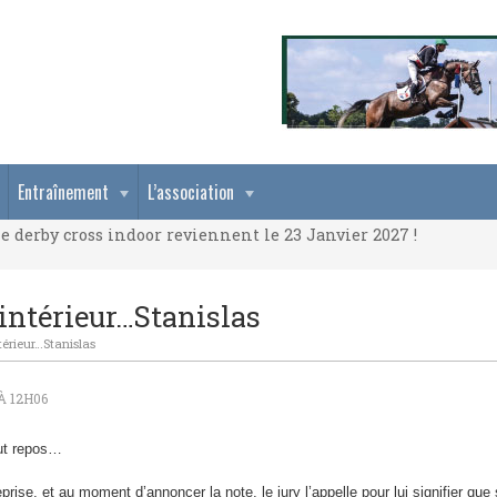
e derby cross indoor reviennent le 23 Janvier 2027 !
Entraînement
L’association
e derby cross indoor reviennent le 23 Janvier 2027 !
e derby cross indoor reviennent le 23 Janvier 2027 !
intérieur…Stanislas
érieur…Stanislas
À 12H06
out repos…
ise, et au moment d’annoncer la note, le jury l’appelle pour lui signifier que