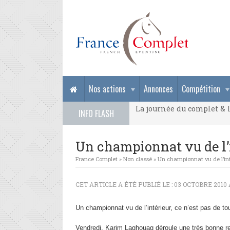
La journée du complet & l
Nos actions
Annonces
Compétition
La journée du complet & l
INFO FLASH
La journée du complet & l
Un championnat vu de l’
France Complet
»
Non classé
»
Un championnat vu de l’int
CET ARTICLE A ÉTÉ PUBLIÉ LE : 03 OCTOBRE 2010 
Un championnat vu de l’intérieur, ce n’est pas de t
Vendredi, Karim Laghouag déroule une très bonne repr