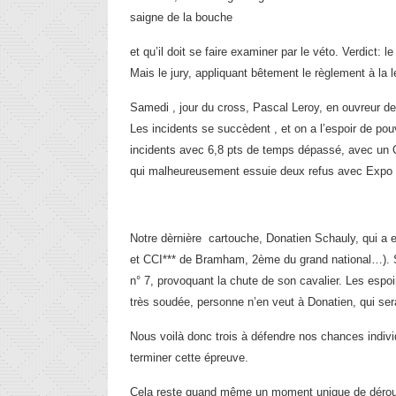
saigne de la bouche
et qu’il doit se faire examiner par le véto. Verdict:
Mais le jury, appliquant bêtement le règlement à l
Samedi , jour du cross, Pascal Leroy, en ouvreur d
Les incidents se succèdent , et on a l’espoir de po
incidents avec 6,8 pts de temps dépassé, avec un Q
qui malheureusement essuie deux refus avec Expo 
Notre dèrnière cartouche, Donatien Schauly, qui a e
et CCI*** de Bramham, 2ème du grand national…). Séc
n° 7, provoquant la chute de son cavalier. Les espo
très soudée, personne n’en veut à Donatien, qui ser
Nous voilà donc trois à défendre nos chances indivi
terminer cette épreuve.
Cela reste quand même un moment unique de dérouler