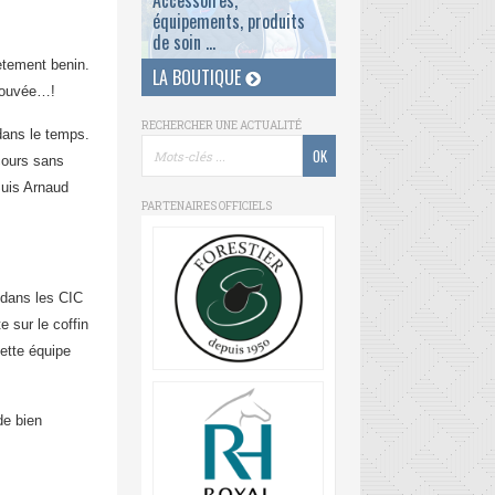
Accessoires,
équipements, produits
de soin ...
lètement benin.
LA BOUTIQUE
prouvée…!
RECHERCHER UNE ACTUALITÉ
dans le temps.
cours sans
Suis Arnaud
PARTENAIRES OFFICIELS
 dans les CIC
 sur le coffin
ette équipe
de bien