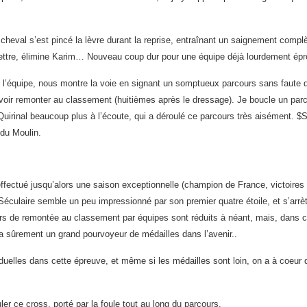
 le cheval s’est pincé la lèvre durant la reprise, entraînant un saignement comp
a lettre, élimine Karim… Nouveau coup dur pour une équipe déjà lourdement é
e l’équipe, nous montre la voie en signant un somptueux parcours sans faute 
uvoir remonter au classement (huitièmes après le dressage). Je boucle un par
uirinal beaucoup plus à l’écoute, qui a déroulé ce parcours très aisément. $
du Moulin.
ffectué jusqu’alors une saison exceptionnelle (champion de France, victoires
ulaire semble un peu impressionné par son premier quatre étoile, et s’arrète
irs de remontée au classement par équipes sont réduits à néant, mais, dans c
a sûrement un grand pourvoyeur de médailles dans l’avenir..
duelles dans cette épreuve, et même si les médailles sont loin, on a à coeur 
 ce cross, porté par la foule tout au long du parcours.