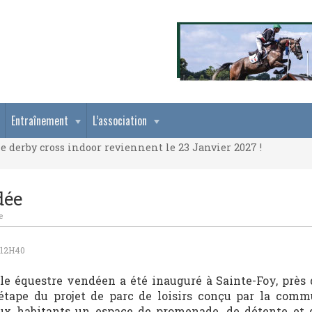
e derby cross indoor reviennent le 23 Janvier 2027 !
Entraînement
L’association
e derby cross indoor reviennent le 23 Janvier 2027 !
e derby cross indoor reviennent le 23 Janvier 2027 !
dée
e
 12H40
le équestre vendéen a été inauguré à Sainte-Foy, près 
 étape du projet de parc de loisirs conçu par la comm
ux habitants un espace de promenade, de détente et d