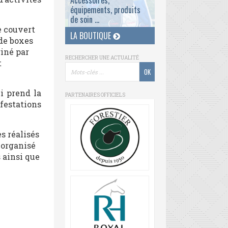
Accessoires,
équipements, produits
de soin ...
e couvert
LA BOUTIQUE
 de boxes
giné par
RECHERCHER UNE ACTUALITÉ
t
i prend la
PARTENAIRES OFFICIELS
festations
s réalisés
 organisé
 ainsi que