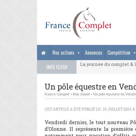
La journée du complet & l
Nos actions
Annonces
Compétition
La journée du complet & l
INFO FLASH
La journée du complet & l
Un pôle équestre en Ven
France Complet
»
Non classé
»
Un pôle équestre en Vendé
CET ARTICLE A ÉTÉ PUBLIÉ LE : 15 JUILLET 2013 À
Vendredi dernier, le tout nouveau Pô
d’Olonne. Il représente la première
notamment pour vocation d’offrir a