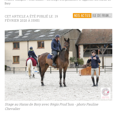
Bory
NOS ACTUS
ILE DE FRANCE
CET ARTICLE A ÉTÉ PUBLIÉ LE : 19
FÉVRIER 2020 À 15H51
Stage au Haras de Bory avec Régis Prud'hon - photo Pauline
Chevalier