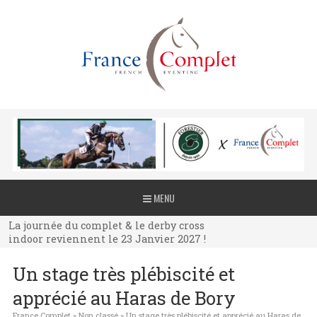
La journée du complet & le derby cross
MENU
indoor reviennent le 23 Janvier 2027 !
La journée du complet & le derby cross
indoor reviennent le 23 Janvier 2027 !
La journée du complet & le derby cross
Un stage très plébiscité et
indoor reviennent le 23 Janvier 2027 !
apprécié au Haras de Bory
France Complet
»
Non classé
»
Un stage très plébiscité et apprécié au Haras de