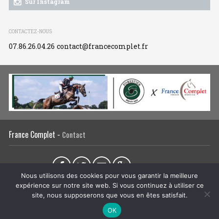
Sur Instagram
CONTACTEZ-NOUS
07.86.26.04.26
contact@francecomplet.fr
France Complet -
Contact
Partager sur :
Nous utilisons des cookies pour vous garantir la meilleure
expérience sur notre site web. Si vous continuez à utiliser ce
L’association
Actualités
Tous les évènements
Liens utiles
site, nous supposerons que vous en êtes satisfait.
Régie publicitaire
Plan du site
Mentions légales
OK
CRÉATION DU SITE INTERNET