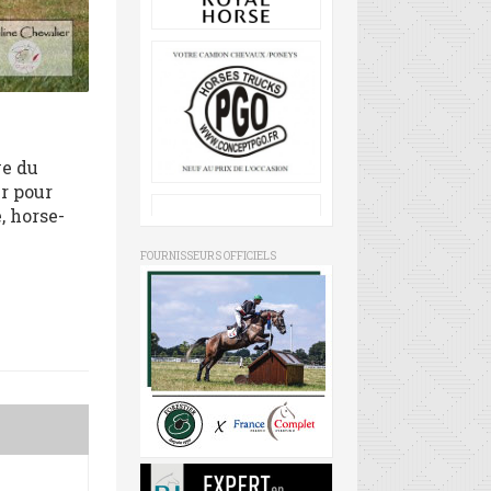
ve du
ur pour
, horse-
FOURNISSEURS OFFICIELS