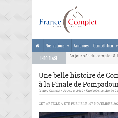
La journée du complet & l
Nos actions
Annonces
Compétition
La journée du complet & l
INFO FLASH
La journée du complet & l
Une belle histoire de Co
à la Finale de Pompadou
France Complet
»
Article protégé
»
Une belle histoire de C
CET ARTICLE A ÉTÉ PUBLIÉ LE : 07 NOVEMBRE 202