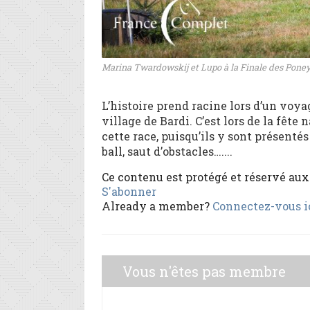
Marina Twardowskij et Lupo à la Finale des Poney
L’histoire prend racine lors d’un voyag
village de Bardi. C’est lors de la fêt
cette race, puisqu’ils y sont présentés
ball, saut d’obstacles…....
Ce contenu est protégé et réservé au
S'abonner
Already a member?
Connectez-vous i
Vous n'êtes pas membre