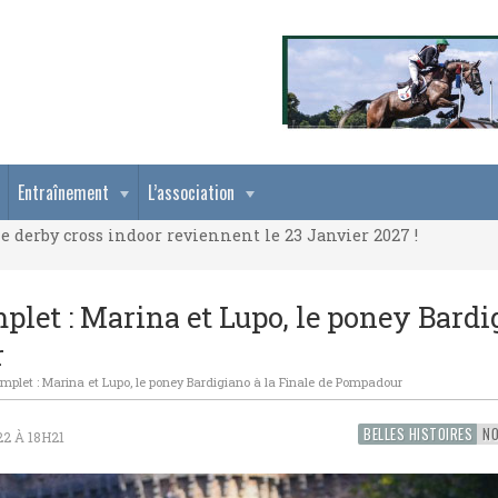
e derby cross indoor reviennent le 23 Janvier 2027 !
Entraînement
L’association
e derby cross indoor reviennent le 23 Janvier 2027 !
e derby cross indoor reviennent le 23 Janvier 2027 !
mplet : Marina et Lupo, le poney Bard
r
omplet : Marina et Lupo, le poney Bardigiano à la Finale de Pompadour
BELLES HISTOIRES
2 À 18H21