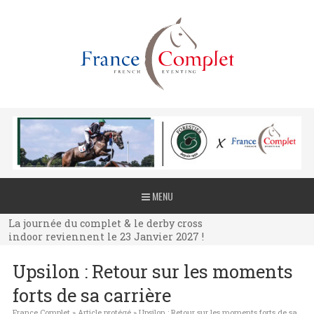
La journée du complet & le derby cross
MENU
indoor reviennent le 23 Janvier 2027 !
La journée du complet & le derby cross
indoor reviennent le 23 Janvier 2027 !
La journée du complet & le derby cross
Upsilon : Retour sur les moments
indoor reviennent le 23 Janvier 2027 !
forts de sa carrière
France Complet
»
Article protégé
»
Upsilon : Retour sur les moments forts de sa