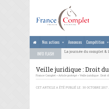
La journée du complet & l
Nos actions
Annonces
Compétition
La journée du complet & l
INFO FLASH
La journée du complet & l
Veille juridique : Droit du
France Complet
»
Article protégé
»
Veille juridique : Droit 
CET ARTICLE A ÉTÉ PUBLIÉ LE : 30 OCTOBRE 2017