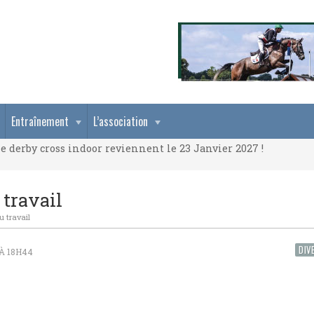
e derby cross indoor reviennent le 23 Janvier 2027 !
Entraînement
L’association
e derby cross indoor reviennent le 23 Janvier 2027 !
e derby cross indoor reviennent le 23 Janvier 2027 !
 travail
du travail
DIV
 À 18H44