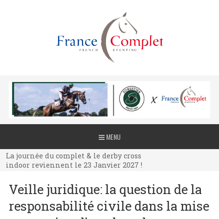
La journée du complet & le derby cross
MENU
indoor reviennent le 23 Janvier 2027 !
La journée du complet & le derby cross
indoor reviennent le 23 Janvier 2027 !
La journée du complet & le derby cross
Veille juridique: la question de la
indoor reviennent le 23 Janvier 2027 !
responsabilité civile dans la mise